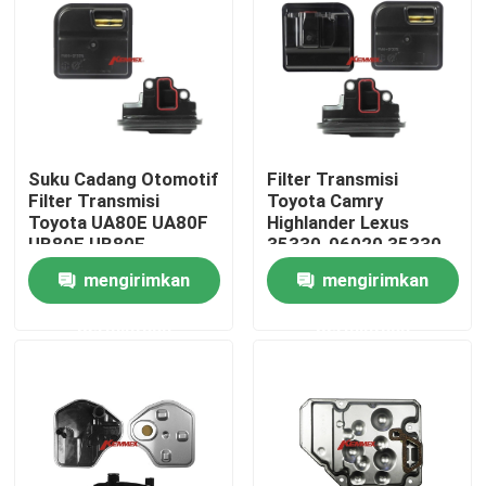
Tur Pabrik
Kontrol kualitas
Suku Cadang Otomotif
Filter Transmisi
Hubungi kami
Filter Transmisi
Toyota Camry
Toyota UA80E UA80F
Highlander Lexus
UB80E UB80F
35330-06020 35330-
48040
Berita
mengirimkan
mengirimkan
permintaan
permintaan
Filter Transmisi Otomatis
Filter Transmisi Toyota
Filter Cairan Transmisi Honda