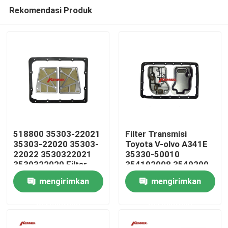
Rekomendasi Produk
518800 35303-22021
Filter Transmisi
35303-22020 35303-
Toyota V-olvo A341E
22022 3530322021
35330-50010
Rumah
3530322020 Filter
354192008 3549200-
Transmisi Otomatis
8 35492008
mengirimkan
mengirimkan
Untuk TOYOTA A40
Produk
A41 AW55
permintaan
permintaan
Tentang kami